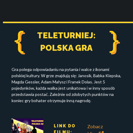
Skip
to
content
TELETURNIEJ:
POLSKA GRA
Gra polega odpowiadaniu na pytania i walce z ikonami
polskiej kultury. W grze znajdują się: Janosik, Babka Kiepska,
Magda Gessler, Adam Małysz i Franek Dolas. Jest 5
pojedynków, każda walka jest unikatowa i w inny sposób
przedstawia postać. Zależnie od zdobytych punktów na
koniec gry bohater otrzymuje inną nagrodę.
LINK DO
Zobacz
FILMU: